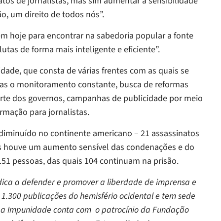
natos de jornalistas, mas sim aumentar a sensibilidade
ão, um direito de todos nós”.
em hoje para encontrar na sabedoria popular a fonte
lutas de forma mais inteligente e eficiente”.
dade, que consta de várias frentes com as quais se
 elas o monitoramento constante, busca de reformas
parte dos governos, campanhas de publicidade por meio
rmação para jornalistas.
 diminuído no continente americano – 21 assassinatos
os houve um aumento sensível das condenações e do
151 pessoas, das quais 104 continuam na prisão.
edica a defender e promover a liberdade de imprensa e
1.300 publicações do hemisfério ocidental e tem sede
a a Impunidade conta com o patrocínio da Fundação