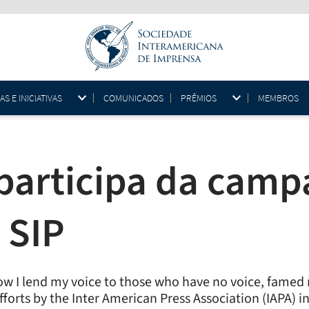
 E INICIATIVAS
COMUNICADOS
PRÊMIOS
MEMBROS
 participa da camp
 SIP
ow I lend my voice to those who have no voice, famed
fforts by the Inter American Press Association (IAPA) i