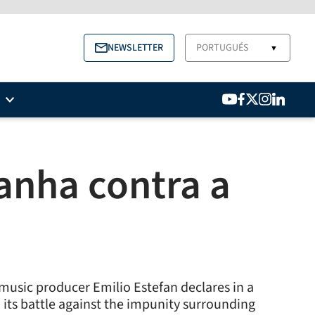
NEWSLETTER
PORTUGUÉS
▼
anha contra a
 music producer Emilio Estefan declares in a
n its battle against the impunity surrounding