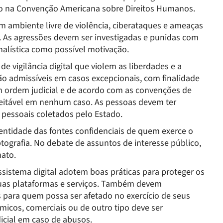
do na Convenção Americana sobre Direitos Humanos.
um ambiente livre de violência, ciberataques e ameaças
. As agressões devem ser investigadas e punidas com
rnalística como possível motivação.
e vigilância digital que violem as liberdades e a
ão admissíveis em casos excepcionais, com finalidade
om ordem judicial e de acordo com as convenções de
ceitável em nenhum caso. As pessoas devem ter
 pessoais coletados pelo Estado.
identidade das fontes confidenciais de quem exerce o
ptografia. No debate de assuntos de interesse público,
mato.
ossistema digital adotem boas práticas para proteger os
suas plataformas e serviços. Também devem
 para quem possa ser afetado no exercício de seus
tmicos, comerciais ou de outro tipo deve ser
dicial em caso de abusos.