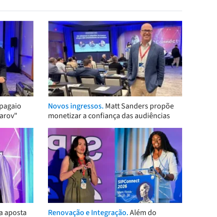
pagaio
Novos ingressos.
Matt Sanders propõe
arov"
monetizar a confiança das audiências
a aposta
Renovação e Integração.
Além do