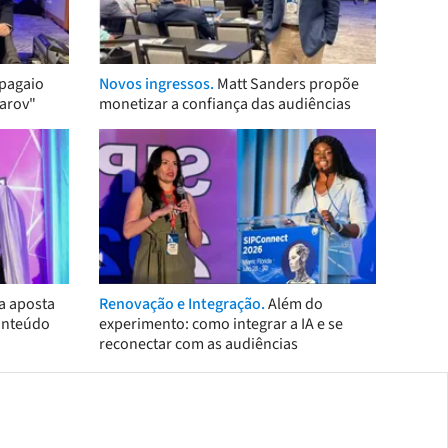
pagaio
Novos ingressos.
Matt Sanders propõe
arov"
monetizar a confiança das audiências
a aposta
Renovação e Integração.
Além do
onteúdo
experimento: como integrar a IA e se
reconectar com as audiências