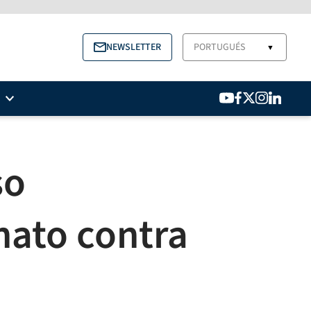
NEWSLETTER
PORTUGUÉS
▼
so
nato contra