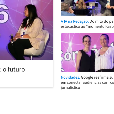
A IA na Redação.
Do mito do pa
estocástico ao "momento Kasp
 o futuro
Novidades.
Google reafirma su
em conectar audiências com c
jornalístico