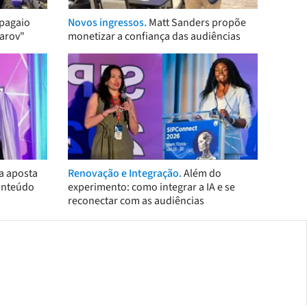
pagaio
Novos ingressos.
Matt Sanders propõe
arov"
monetizar a confiança das audiências
a aposta
Renovação e Integração.
Além do
onteúdo
experimento: como integrar a IA e se
reconectar com as audiências