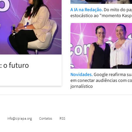
A IA na Redação.
Do mito do pa
estocástico ao "momento Kasp
 o futuro
Novidades.
Google reafirma su
em conectar audiências com c
jornalístico
info@sipiapa.org
Contatos
RSS