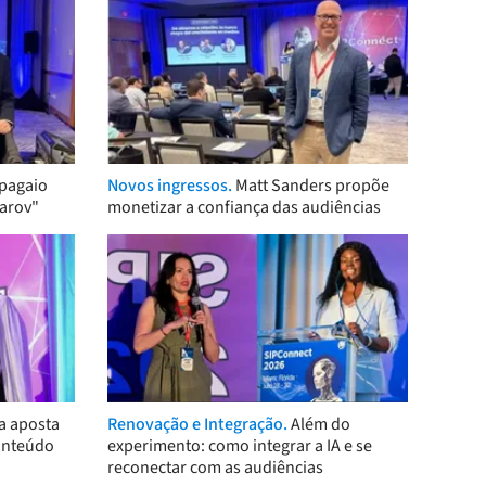
pagaio
Novos ingressos.
Matt Sanders propõe
arov"
monetizar a confiança das audiências
a aposta
Renovação e Integração.
Além do
onteúdo
experimento: como integrar a IA e se
reconectar com as audiências