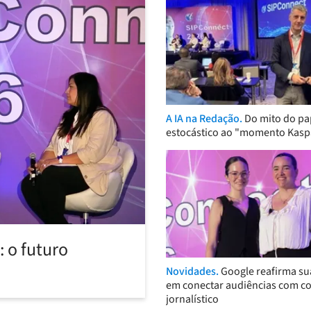
A IA na Redação.
Do mito do pa
estocástico ao "momento Kasp
 o futuro
Novidades.
Google reafirma su
em conectar audiências com c
jornalístico