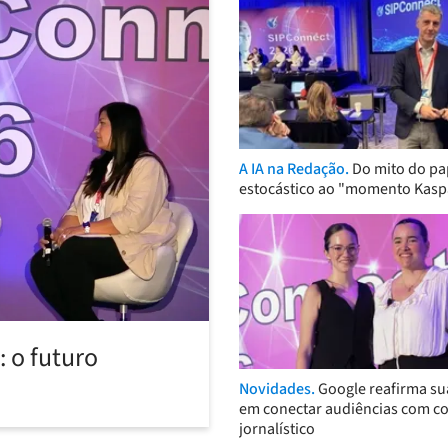
A IA na Redação.
Do mito do pa
estocástico ao "momento Kasp
 o futuro
Novidades.
Google reafirma su
em conectar audiências com c
jornalístico