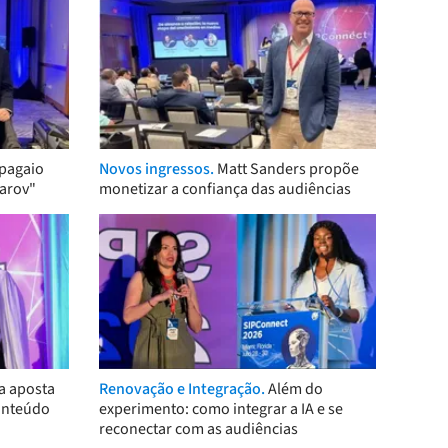
pagaio
Novos ingressos.
Matt Sanders propõe
arov"
monetizar a confiança das audiências
a aposta
Renovação e Integração.
Além do
onteúdo
experimento: como integrar a IA e se
reconectar com as audiências