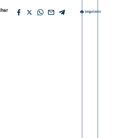
lhar
Imprimir