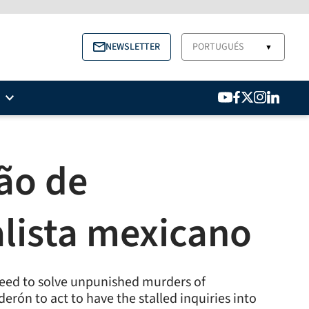
NEWSLETTER
PORTUGUÉS
▼
ção de
alista mexicano
 need to solve unpunished murders of
derón to act to have the stalled inquiries into