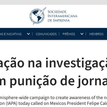
 E INICIATIVAS
COMUNICADOS
PRÊMIOS
MEMBROS
ação na investiga
m punição de jorn
 hemisphere-wide campaign to create awareness of the
on (IAPA) today called on Mexicos President Felipe Cal