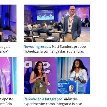
pagaio
Novos ingressos.
Matt Sanders propõe
arov"
monetizar a confiança das audiências
a aposta
Renovação e Integração.
Além do
onteúdo
experimento: como integrar a IA e se