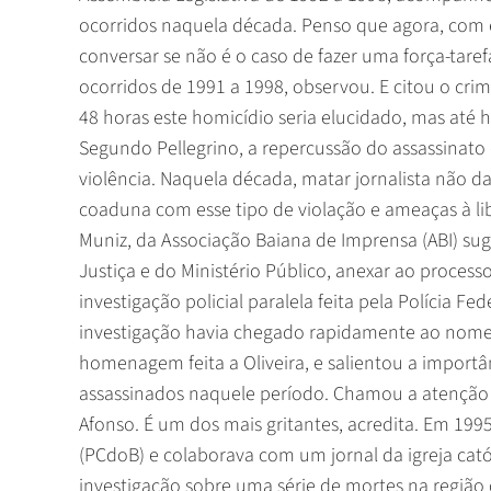
ocorridos naquela década. Penso que agora, com 
conversar se não é o caso de fazer uma força-tare
ocorridos de 1991 a 1998, observou. E citou o cr
48 horas este homicídio seria elucidado, mas até
Segundo Pellegrino, a repercussão do assassinato 
violência. Naquela década, matar jornalista não 
coaduna com esse tipo de violação e ameaças à lib
Muniz, da Associação Baiana de Imprensa (ABI) sug
Justiça e do Ministério Público, anexar ao processo
investigação policial paralela feita pela Polícia Fed
investigação havia chegado rapidamente ao nome d
homenagem feita a Oliveira, e salientou a import
assassinados naquele período. Chamou a atenção 
Afonso. É um dos mais gritantes, acredita. Em 19
(PCdoB) e colaborava com um jornal da igreja ca
investigação sobre uma série de mortes na região 