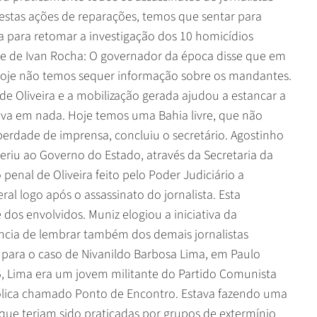
estas ações de reparações, temos que sentar para
fa para retomar a investigação dos 10 homicídios
ime de Ivan Rocha: O governador da época disse que em
 hoje não temos sequer informação sobre os mandantes.
de Oliveira e a mobilização gerada ajudou a estancar a
dava em nada. Hoje temos uma Bahia livre, que não
erdade de imprensa, concluiu o secretário. Agostinho
eriu ao Governo do Estado, através da Secretaria da
 penal de Oliveira feito pelo Poder Judiciário a
eral logo após o assassinato do jornalista. Esta
os envolvidos. Muniz elogiou a iniciativa da
ância de lembrar também dos demais jornalistas
para o caso de Nivanildo Barbosa Lima, em Paulo
95, Lima era um jovem militante do Partido Comunista
tólica chamado Ponto de Encontro. Estava fazendo uma
que teriam sido praticadas por grupos de extermínio