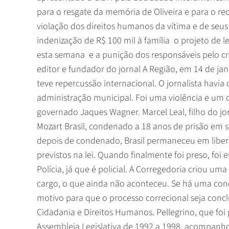
para o resgate da memória de Oliveira e para o r
violação dos direitos humanos da vítima e de seu
indenização de R$ 100 mil à família  o projeto de 
esta semana  e a punição dos responsáveis pelo cr
editor e fundador do jornal A Região, em 14 de ja
teve repercussão internacional. O jornalista havia
administração municipal. Foi uma violência e um 
governado Jaques Wagner. Marcel Leal, filho do jor
Mozart Brasil, condenado a 18 anos de prisão em 
depois de condenado, Brasil permaneceu em libe
previstos na lei. Quando finalmente foi preso, foi
Polícia, já que é policial. A Corregedoria criou u
cargo, o que ainda não aconteceu. Se há uma con
motivo para que o processo correcional seja concluí
Cidadania e Direitos Humanos. Pellegrino, que fo
Assembleia Legislativa de 1992 a 1998, acompanho