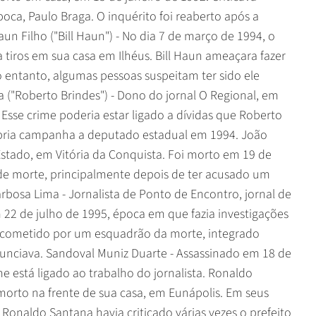
oca, Paulo Braga. O inquérito foi reaberto após a
un Filho ("Bill Haun") - No dia 7 de março de 1994, o
a tiros em sua casa em Ilhéus. Bill Haun ameaçara fazer
o entanto, algumas pessoas suspeitam ter sido ele
 ("Roberto Brindes") - Dono do jornal O Regional, em
Esse crime poderia estar ligado a dívidas que Roberto
rópria campanha a deputado estadual em 1994. João
 Estado, em Vitória da Conquista. Foi morto em 19 de
 de morte, principalmente depois de ter acusado um
arbosa Lima - Jornalista de Ponto de Encontro, jornal de
 22 de julho de 1995, época em que fazia investigações
do cometido por um esquadrão da morte, integrado
unciava. Sandoval Muniz Duarte - Assassinado em 18 de
e está ligado ao trabalho do jornalista. Ronaldo
morto na frente de sua casa, em Eunápolis. Em seus
Ronaldo Santana havia criticado várias vezes o prefeito