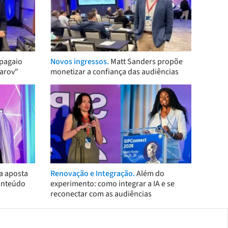
pagaio
Novos ingressos.
Matt Sanders propõe
arov"
monetizar a confiança das audiências
a aposta
Renovação e Integração.
Além do
onteúdo
experimento: como integrar a IA e se
reconectar com as audiências