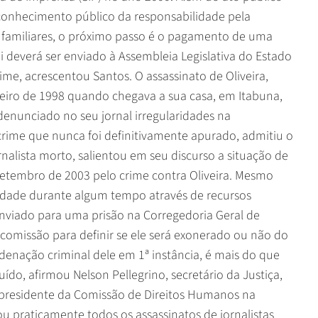
econhecimento público da responsabilidade pela
s familiares, o próximo passo é o pagamento de uma
lei deverá ser enviado à Assembleia Legislativa do Estado
ime, acrescentou Santos. O assassinato de Oliveira,
neiro de 1998 quando chegava a sua casa, em Itabuna,
 denunciado no seu jornal irregularidades na
crime que nunca foi definitivamente apurado, admitiu o
nalista morto, salientou em seu discurso a situação de
setembro de 2003 pelo crime contra Oliveira. Mesmo
rdade durante algum tempo através de recursos
 enviado para uma prisão na Corregedoria Geral de
ma comissão para definir se ele será exonerado ou não do
denação criminal dele em 1ª instância, é mais do que
do, afirmou Nelson Pellegrino, secretário da Justiça,
i presidente da Comissão de Direitos Humanos na
u praticamente todos os assassinatos de jornalistas