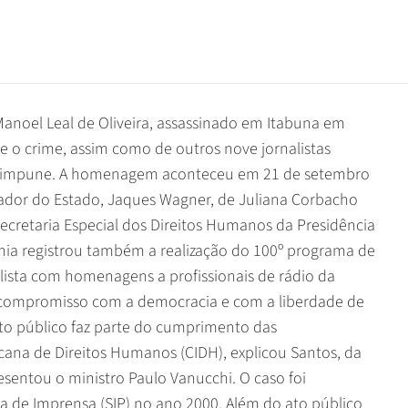
noel Leal de Oliveira, assassinado em Itabuna em
ue o crime, assim como de outros nove jornalistas
ue impune. A homenagem aconteceu em 21 de setembro
ador do Estado, Jaques Wagner, de Juliana Corbacho
Secretaria Especial dos Direitos Humanos da Presidência
ônia registrou também a realização do 100º programa de
lista com homenagens a profissionais de rádio da
so compromisso com a democracia e com a liberdade de
ato público faz parte do cumprimento das
ana de Direitos Humanos (CIDH), explicou Santos, da
esentou o ministro Paulo Vanucchi. O caso foi
 de Imprensa (SIP) no ano 2000. Além do ato público