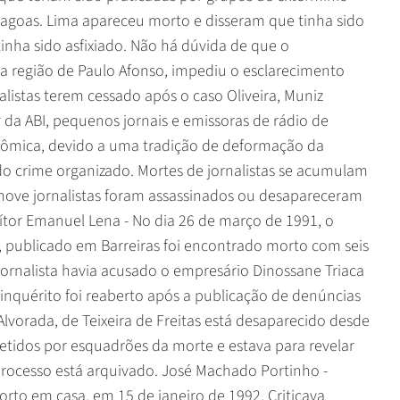
Alagoas. Lima apareceu morto e disseram que tinha sido
tinha sido asfixiado. Não há dúvida de que o
 na região de Paulo Afonso, impediu o esclarecimento
rnalistas terem cessado após o caso Oliveira, Muniz
 da ABI, pequenos jornais e emissoras de rádio de
nômica, devido a uma tradição de deformação da
o crime organizado. Mortes de jornalistas se acumulam
 nove jornalistas foram assassinados ou desapareceram
ítor Emanuel Lena - No dia 26 de março de 1991, o
, publicado em Barreiras foi encontrado morto com seis
 jornalista havia acusado o empresário Dinossane Triaca
inquérito foi reaberto após a publicação de denúncias
 Alvorada, de Teixeira de Freitas está desaparecido desde
etidos por esquadrões da morte e estava para revelar
 processo está arquivado. José Machado Portinho -
morto em casa, em 15 de janeiro de 1992. Criticava