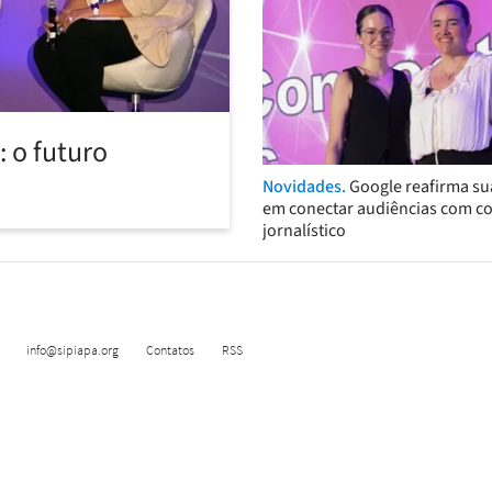
 o futuro
Novidades.
Google reafirma su
em conectar audiências com c
jornalístico
info@sipiapa.org
Contatos
RSS