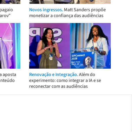
pagaio
Novos ingressos.
Matt Sanders propõe
arov"
monetizar a confiança das audiências
a aposta
Renovação e Integração.
Além do
onteúdo
experimento: como integrar a IA e se
reconectar com as audiências