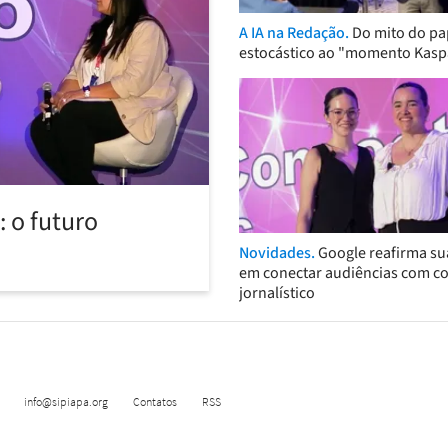
A IA na Redação.
Do mito do pa
estocástico ao "momento Kasp
 o futuro
Novidades.
Google reafirma su
em conectar audiências com c
jornalístico
info@sipiapa.org
Contatos
RSS