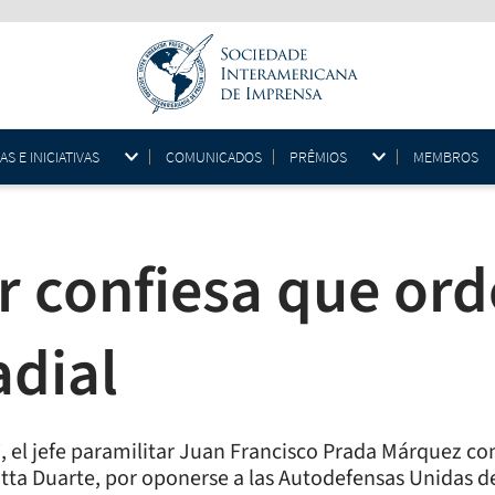
 E INICIATIVAS
COMUNICADOS
PRÊMIOS
MEMBROS
ar confiesa que or
adial
, el jefe paramilitar Juan Francisco Prada Márquez conf
otta Duarte, por oponerse a las Autodefensas Unidas 