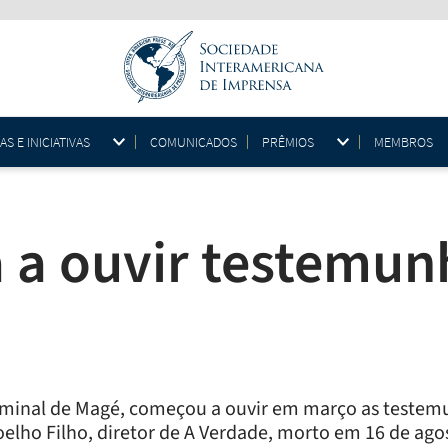
 E INICIATIVAS
COMUNICADOS
PRÊMIOS
MEMBROS
 a ouvir testemun
riminal de Magé, começou a ouvir em março as testem
oelho Filho, diretor de A Verdade, morto em 16 de ag