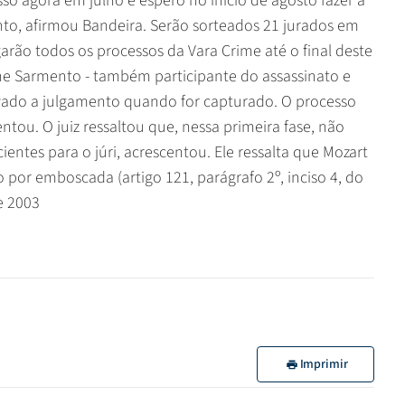
so agora em julho e espero no início de agosto fazer a
o, afirmou Bandeira. Serão sorteados 21 jurados em
garão todos os processos da Vara Crime até o final deste
cone Sarmento - também participante do assassinato e
evado a julgamento quando for capturado. O processo
ntou. O juiz ressaltou que, nessa primeira fase, não
entes para o júri, acrescentou. Ele ressalta que Mozart
 por emboscada (artigo 121, parágrafo 2º, inciso 4, do
e 2003
Imprimir