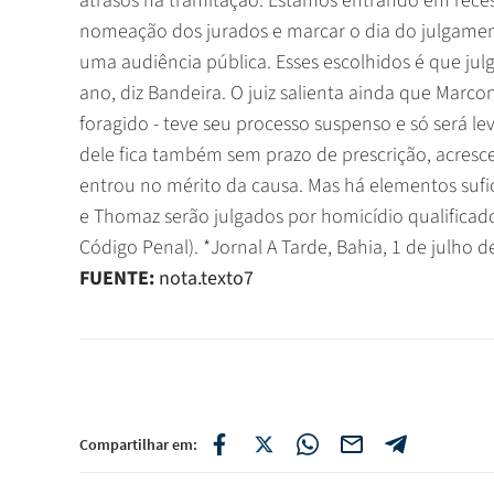
atrasos na tramitação. Estamos entrando em reces
nomeação dos jurados e marcar o dia do julgament
uma audiência pública. Esses escolhidos é que jul
ano, diz Bandeira. O juiz salienta ainda que Mar
foragido - teve seu processo suspenso e só será l
dele fica também sem prazo de prescrição, acresce
entrou no mérito da causa. Mas há elementos sufici
e Thomaz serão julgados por homicídio qualificado
Código Penal). *Jornal A Tarde, Bahia, 1 de julho d
FUENTE:
nota.texto7
Compartilhar em: