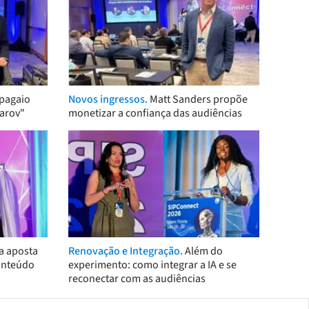
pagaio
Novos ingressos.
Matt Sanders propõe
arov"
monetizar a confiança das audiências
a aposta
Renovação e Integração.
Além do
onteúdo
experimento: como integrar a IA e se
reconectar com as audiências