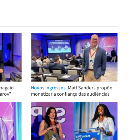
pagaio
Novos ingressos.
Matt Sanders propõe
arov"
monetizar a confiança das audiências