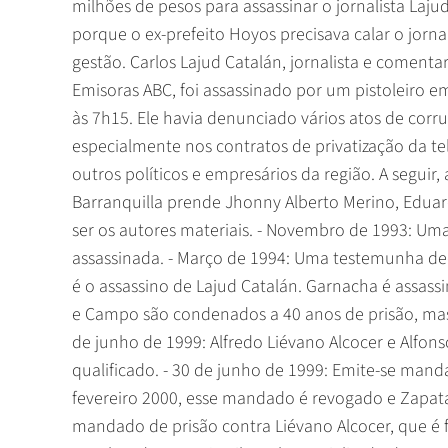
milhões de pesos para assassinar o jornalista Laju
porque o ex-prefeito Hoyos precisava calar o jor
gestão. Carlos Lajud Catalán, jornalista e comenta
Emisoras ABC, foi assassinado por um pistoleiro em
às 7h15. Ele havia denunciado vários atos de cor
especialmente nos contratos de privatização da te
outros políticos e empresários da região. A seguir, 
Barranquilla prende Jhonny Alberto Merino, Edua
ser os autores materiais. - Novembro de 1993: U
assassinada. - Março de 1994: Uma testemunha d
é o assassino de Lajud Catalán. Garnacha é assass
e Campo são condenados a 40 anos de prisão, mas 
de junho de 1999: Alfredo Liévano Alcocer e Alfo
qualificado. - 30 de junho de 1999: Emite-se man
fevereiro 2000, esse mandado é revogado e Zapata 
mandado de prisão contra Liévano Alcocer, que é 