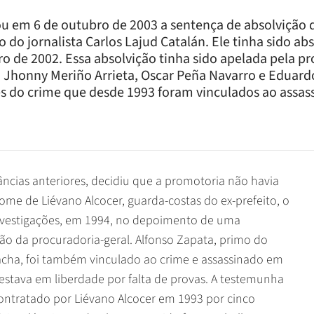
ou em 6 de outubro de 2003 a sentença de absolvição d
 do jornalista Carlos Lajud Catalán. Ele tinha sido ab
o de 2002. Essa absolvição tinha sido apelada pela p
. Jhonny Meriño Arrieta, Oscar Peña Navarro e Eduar
es do crime que desde 1993 foram vinculados ao assas
âncias anteriores, decidiu que a promotoria não havia
ome de Liévano Alcocer, guarda-costas do ex-prefeito, o
investigações, em 1994, no depoimento de uma
ão da procuradoria-geral. Alfonso Zapata, primo do
cha, foi também vinculado ao crime e assassinado em
 estava em liberdade por falta de provas. A testemunha
ontratado por Liévano Alcocer em 1993 por cinco