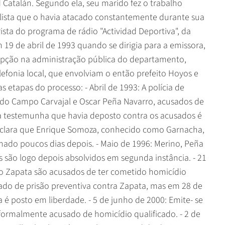
d Catalán. Segundo ela, seu marido fez o trabalho
nalista que o havia atacado constantemente durante sua
rista do programa de rádio "Actividad Deportiva", da
 19 de abril de 1993 quando se dirigia para a emissora,
rupção na administração pública do departamento,
lefonia local, que envolviam o então prefeito Hoyos e
as etapas do processo: - Abril de 1993: A polícia de
rdo Campo Carvajal e Oscar Peña Navarro, acusados de
ma testemunha que havia deposto contra os acusados é
eclara que Enrique Somoza, conhecido como Garnacha,
inado poucos dias depois. - Maio de 1996: Merino, Peña
são logo depois absolvidos em segunda instância. - 21
nso Zapata são acusados de ter cometido homicídio
dado de prisão preventiva contra Zapata, mas em 28 de
é posto em liberdade. - 5 de junho de 2000: Emite- se
formalmente acusado de homicídio qualificado. - 2 de