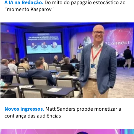
A IA na Redação.
Do mito do papagaio estocástico ao
"momento Kasparov"
Novos ingressos.
Matt Sanders propõe monetizar a
confiança das audiências