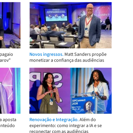
pagaio
Novos ingressos.
Matt Sanders propõe
arov"
monetizar a confiança das audiências
a aposta
Renovação e Integração.
Além do
onteúdo
experimento: como integrar a IA e se
reconectar com as audiências