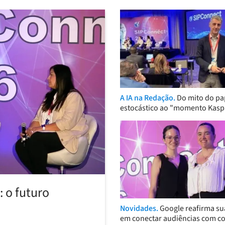
A IA na Redação.
Do mito do pa
estocástico ao "momento Kasp
 o futuro
Novidades.
Google reafirma su
em conectar audiências com c