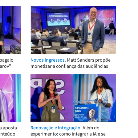
pagaio
Novos ingressos.
Matt Sanders propõe
arov"
monetizar a confiança das audiências
a aposta
Renovação e Integração.
Além do
onteúdo
experimento: como integrar a IA e se