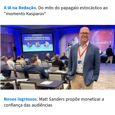
A IA na Redação.
Do mito do papagaio estocástico ao
"momento Kasparov"
Novos ingressos.
Matt Sanders propõe monetizar a
confiança das audiências