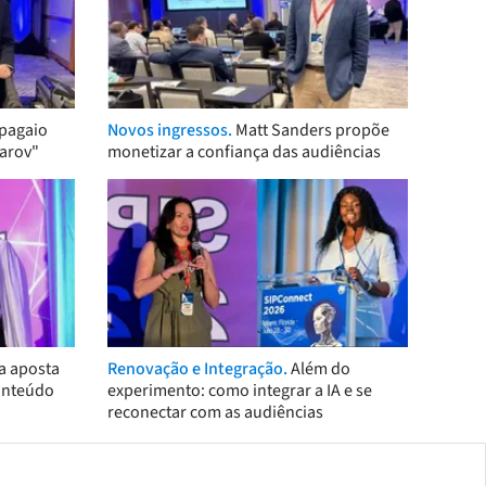
pagaio
Novos ingressos.
Matt Sanders propõe
arov"
monetizar a confiança das audiências
a aposta
Renovação e Integração.
Além do
onteúdo
experimento: como integrar a IA e se
reconectar com as audiências