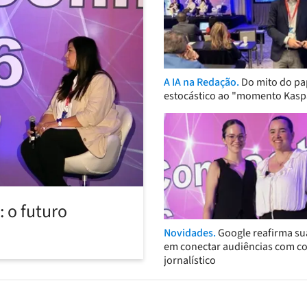
A IA na Redação.
Do mito do pa
estocástico ao "momento Kasp
 o futuro
Novidades.
Google reafirma su
em conectar audiências com c
jornalístico