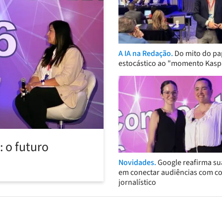
A IA na Redação.
Do mito do pa
estocástico ao "momento Kasp
 o futuro
Novidades.
Google reafirma su
em conectar audiências com c
jornalístico