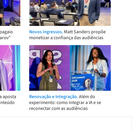
pagaio
Novos ingressos.
Matt Sanders propõe
arov"
monetizar a confiança das audiências
a aposta
Renovação e Integração.
Além do
onteúdo
experimento: como integrar a IA e se
reconectar com as audiências