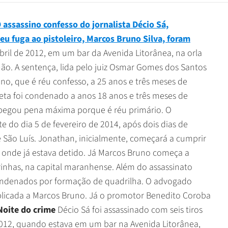
 assassino confesso do jornalista Décio Sá,
eu fuga ao pistoleiro, Marcos Bruno Silva, foram
bril de 2012, em um bar da Avenida Litorânea, na orla
ão. A sentença, lida pelo juiz Osmar Gomes dos Santos
no, que é réu confesso, a 25 anos e três meses de
leta foi condenado a anos 18 anos e três meses de
o pegou pena máxima porque é réu primário. O
 do dia 5 de fevereiro de 2014, após dois dias de
e São Luís. Jonathan, inicialmente, começará a cumprir
 onde já estava detido. Já Marcos Bruno começa a
inhas, na capital maranhense. Além do assassinato
condenados por formação de quadrilha. O advogado
aplicada a Marcos Bruno. Já o promotor Benedito Coroba
Noite do crime
Décio Sá foi assassinado com seis tiros
 2012, quando estava em um bar na Avenida Litorânea,