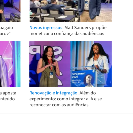
pagaio
Novos ingressos.
Matt Sanders propõe
arov"
monetizar a confiança das audiências
a aposta
Renovação e Integração.
Além do
onteúdo
experimento: como integrar a IA e se
reconectar com as audiências