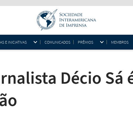
 E INICIATIVAS
COMUNICADOS
PRÊMIOS
MEMBROS
ornalista Décio Sá
são