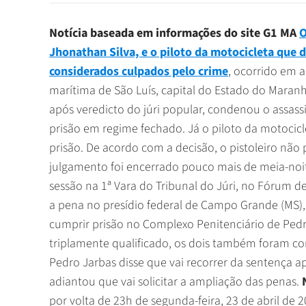
Notícia baseada em informações do site G1 MA
O
Jhonathan Silva, e o piloto da motocicleta que d
considerados culpados pelo crime
, ocorrido em a
marítima de São Luís, capital do Estado do Maranh
após veredicto do júri popular, condenou o assassi
prisão em regime fechado. Já o piloto da motocic
prisão. De acordo com a decisão, o pistoleiro nã
julgamento foi encerrado pouco mais de meia-noite
sessão na 1ª Vara do Tribunal do Júri, no Fórum d
a pena no presídio federal de Campo Grande (MS),
cumprir prisão no Complexo Penitenciário de Pedr
triplamente qualificado, os dois também foram 
Pedro Jarbas disse que vai recorrer da sentença 
adiantou que vai solicitar a ampliação das penas.
por volta de 23h de segunda-feira, 23 de abril de