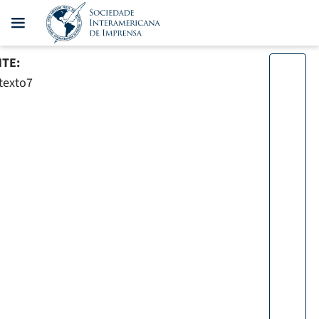
TE:
texto7