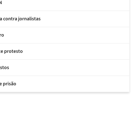
RN
 contra jornalistas
ro
te protesto
estos
e prisão