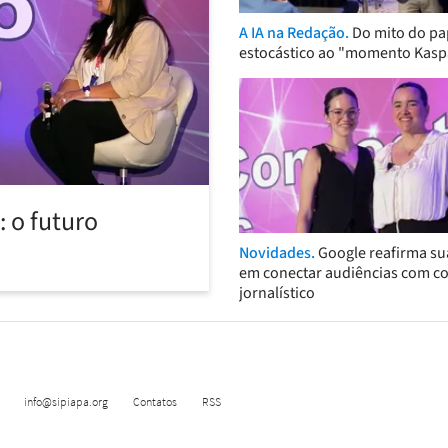
A IA na Redação.
Do mito do pa
estocástico ao "momento Kasp
 o futuro
Novidades.
Google reafirma su
em conectar audiências com c
jornalístico
info@sipiapa.org
Contatos
RSS