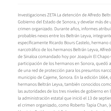
Investigaciones ZETA La detención de Alfredo Beltrán Leyva El Mochomo, podría cimbrar la estructura del Gobierno del Estado de Sonora, y develar más de un caso pendiente de investigación relacionado con el crimen organizado. Durante años, informes atribuidos a la Secretaría de Gobernación revelaron los probables nexos entre los Beltrán Leyva, integrantes del cártel de Sinaloa, y allegados de ese gobierno, específicamente Ricardo Bours Castelo, hermano del Gobernador Eduardo Bours Castelo. La red del narcotráfico de los hermanos Beltrán Leyva, Alfredo, Alberto y Carlos, se instituyó bajo la tutela del cártel de Sinaloa comandado hoy por Joaquín El Chapo Guzmán Loera e Ismael El Mayo Zambada. La participación de los hermanos en Sonora, quedó asentada en documentos oficiales con el señalamiento de una red de protección para los presuntos narcotraficantes, formada con las autoridades policíacas del municipio de Cajeme, Sonora. En la edición 1664, del 17 de febrero de 2006, ZETA reveló que los hermanos Beltrán Leyva, también conocidos como los Tres Caballeros, han operado bajo la protección de las autoridades de los tres niveles de gobierno en la citada entidad. Destacan los funcionarios incluidos en la administración estatal que inició el 13 de septiembre de 2003, que en el pasado fueron asociados con el crimen organizado, como Roberto Tapia Chan, (ex) director de la Policía Judicial del Estado (PJE) y Abel Murrieta Gutiérrez, (ex) Subprocurador de Averiguaciones Previas de la Procuraduría General de Justicia del Estado (PGJE) y quien actualmente se desempeña como procurador del Estado. Estos personajes que en el pasado coexistieron en la PGJE, en diferentes tiempos fueron los responsables de la seguridad pública de Ciudad Obregón, Cajeme, Sonora, Ayuntamiento donde se reagruparon en el año 2000 siendo presidente municipal Ricardo Robinson Bours Castelo, hermano del hoy gobernador. Hasta el 2004 los hermanos Beltrán Leyva no eran muy conocidos en la opinión pública. Fue en el mes de enero de 2005 que sus nombres comenzaron a salir a través del trabajo periodístico de Alfredo Jiménez Mota, desaparecido reportero de El Imparcial de Sonora. En su momento, el joven periodista hizo público parte de un informe atribuido a la SEGOB en donde desmenuzaba el modus operandi de los hermanos Beltrán Leyva en la entidad y las complicidades tejidas con autoridades estatales, municipales y federales. Un mes más tarde, los nombres de Arturo y Alfredo Beltrán Leyva se dieron a conocer de nueva cuenta cuando la PGR arraigó a Nahúm Acosta Lugo, quien fungía como Coordinador de Giras de la Presidencia de la República en el sexenio de Vicente Fox Quesada. Otra vez, la mezcla narcotráfico-política Acosta Lugo fue recomendado para ocupar el puesto de la Coordinación de Giras por el propio Manuel Espino Barrientos, ex presidente del Partido Acción Nacional (PAN), quien se dijo sorprendido por la detención de su amigo y correligionario. En su momento el entonces Procurador General de la República, el General Rafael Macedo de la Concha, reconoció que la dependencia a su cargo contaba con testimonios de personas que entregaron recursos de los hermanos Beltrán a Nahúm Acosta Lugo, con el fin de que el funcionario les entregara información confidencial del Gobierno Mexicano. Días más tarde se dieron a conocer varias llamadas telefónicas entre Acosta Lugo y miembros de la delincuencia organizada en Sonora, quienes a su vez se encontraban vinculados directamente con los hermanos Beltrán Leyva. En una de estas llamadas, incluso, el ex Coordinador de Giras de la Presidencia, quien finalmente fue liberado por la PGR luego de 90 días de arraigo, se puso de acuerdo con su interlocutor para la entrega de un dinero y para la renta de un departamento en la ciudad de México. Apenas el martes 22 de enero, a menos de 24 horas de la captura en Culiacán, Sinaloa, de Alfredo Beltrán Leyva, El Mochomo o Arturo, agentes federales detuvieron en el sur de la Ciudad de México a 11 integrantes de las llamadas Fuerzas Especiales de Arturo (FEDA), grupo de sicarios que operaban bajo el mando de los Beltrán Leyva. En otra de las llamadas que sostuvo Acosta Lugo con Marcos Paredes, hermano del narcotraficante Leo Paredes, ejecutado a tiros con su familia en abril de 2004 en un restaurante de Agua Prieta, el ex funcionario le aseguró que iba a calmar a un periodista de Sonora (Jiménez Mota), quien estaba investigando las actividades de la familia del narcotraficante asesinado, según los reportes oficiales. Las llamadas entre Acosta Lugo y supuestos miembros de la delincuencia organizada en Sonora, fueron de las últimas revelaciones que realizó el periodista, a quien le faltó tiempo para develar los nombres de los funcionarios presuntamente