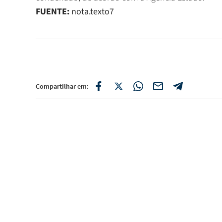
FUENTE:
nota.texto7
Compartilhar em: