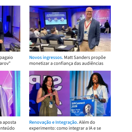
pagaio
Novos ingressos.
Matt Sanders propõe
arov"
monetizar a confiança das audiências
a aposta
Renovação e Integração.
Além do
onteúdo
experimento: como integrar a IA e se