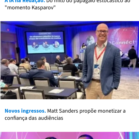
A IA na Redação.
Do mito do papagaio estocástico ao
"momento Kasparov"
Novos ingressos.
Matt Sanders propõe monetizar a
confiança das audiências