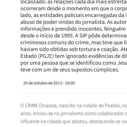
localizado: as relações cada dia mais estreita
ocorreram desde o momento em que o corpo d
lado, as entidades policiais encarregadas da 
abuso de poder vindas do jornalista. As auto
informações e prendido inocentes. Ninguém e
desde o início de 1995. A SIP pôde determinar
criminosos comuns do crime, mas teve que l
haviam sido obtidas sob tortura e coação. A
Estado (PGJE) tem ignorado evidências de dife
por uma pessoa que se identificou como Jesú
teve com um de seus supostos cúmplices.
29 de octubre de 2012 - 20:00
O CRIME Oropeza, nascido na cidade de Puebla, no centro do México, morou em Ciudad Juárez por trinta anos. Iniciou-se no jornalismo como colaborador ocasional para várias publicações. Era um homem influente na cidade que adotou, destacando-se na organização de campanhas cívicas contra a corrupção, a fraude eleitoral e outros males que assolam esta cidade fronteiriça com os Estados Unidos. Em 1986, os editores do Diario de Juárez convidaram-no para escrever para o jornal. Com sua coluna diária, intitulada "À Mi Manera" ("A Minha Maneira"), Oropeza se transformou em um jornalista muito influente, delatando atos de corrupção, criticando as autoridades por violações dos direitos humanos e denunciando a influência que os grupos de traficantes de drogas começavam a exercer na cidade. Entre 1986 e 1992, devido à sua proximidade dos Estados Unidos, Ciudad Juárez se transformou em uma cidade-chave para os traficantes de drogas. Surgiu então o Cartel de Juárez  dominado pelos chefões Rafael Aguilar Guajardo, Rafael Muñoz Talavera e Amado Carillo Fuentes , que se tornou poderoso e começou a corromper os integrantes da Polícia Judiciária Federal (PJF) e a Polícia Judiciária do Estado (PJE). Oropeza passou das críticas à fraude eleitoral às declarações de que a polícia, ao invés de manter a ordem pública, encobria ou participava das ações violentas dos traficantes de drogas em seu desejo de controlar a região. Em suas últimas colunas, atacou duramente o chefe da polícia federal, Elías Ramírez, e Javier Coello Trejo, subprocurador especial do Combate ao Narcotráfico. Nesta época, Oropeza começou a receber ameaças anônimas. Uma voz masculina desconhecida lhe avisava, por telefone: "Você passou das medidas, doutorzinho, e vai se ver conosco", como recorda sua viúva e segunda esposa Patrícia Martínez Téllez. As ameaças se redobravam conforme ele continuava a escrever sobre corrupção e irregularidades na Procuradoria-Geral da República (PGR). "Era sempre a mesma pessoa, e com voz masculina. Nunca demos parte à polícia, mas através de sua coluna ele tornava as ameaças públicas", recorda-se sua esposa. Oropeza foi assassinado depois de voltar de uma viagem por diferentes estados do México, na qual entrevistou vários candidatos a governador. Seu filho mais novo, que geralmente o acompanhava no consultório médico, não estava com ele nesta tarde; os assassinos encontraram-no sozinho. As últimas pessoas que o viram com vida foram Rosalba Chavarría de Azamar e Edmundo Azamar Gómez, um casal idoso que foi atendido por ele às 19h30. Declararam que ao sair do consultório encontraram quatro homens, que aparentavam ter entre 20 e 25 anos, sentados na sala de espera. Edmundo Azamar observou, enquanto saía, que um dos suspeitos entrava na sala de consultas de Oropeza. Várias pessoas foram testemunhas dos movimentos dos assassinos. Um vizinho disse à polícia que um dos rapazes havia vigiado o consultório por vários minutos antes de se juntar a seus cúmplices e entrar no consultório. Outra paciente, que foi atendida por Oropeza antes do casal, também declarou ter visto, ao sair, um rapaz observando o prédio de forma suspeita. A polícia ignorou todas essas declarações. Todos as testemunhas declararam ter visto quatro homens, mas a polícia insistiu em seu relatório final que eram apenas três os assassinos. Oropeza foi assassinado com 14 facadas. Segundo o relatório médico legal, reagiu com energia contra o ataque, ainda que sua resistência tenha rapidamente se enfraquecido devido à perda de sangue. Os assassinos não levaram nenhum objeto de valor, nem os U$1,000 em moeda mexicana que estavam no consultório, razão pela qual se considera que o crime tenha sido uma represália a seu trabalho jornalístico. José Guadalupe Bolaños García, um vizinho que estava esperando por alguém que viria buscá-lo de carro, disse à polícia que os quatro suspeitos bateram a porta e se retiraram caminhando normalmente. Naquela noite, a esposa de Oropeza passou pelo consultório às 21 horas com a intenção de buscar o marido para irem juntos para casa. Bateu insistentemente na porta mas não teve resposta. Viu que a luz da sala de consultas estava acesa e a da sala de espera apagada, quando normalmente seu marido trabalhava com todas as luzes acesas. Seu carro estava estacionado a poucos metros do consultório, no lugar de sempre. Preocupada, voltou para casa e, como não encontrasse o marido, pediu ao filho mais novo, José Alejandro, que tinha outra chave do consultório, que fosse com ela verificar o que se passava. Finalmente, quase à meianoite, encontraram o jornalista morto, estendido em seu sofá. A INVESTIGAÇÃO A procuradoria federal assumiu o controle do caso Oropeza em uma decisão extraordinária, visto que o assassinato estava dentro da jurisdição es