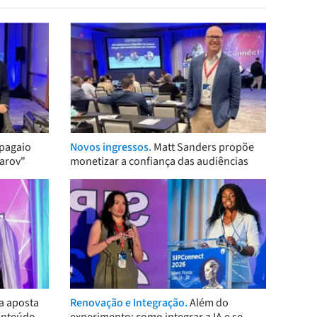
pagaio
Novos ingressos.
Matt Sanders propõe
arov"
monetizar a confiança das audiências
a aposta
Renovação e Integração.
Além do