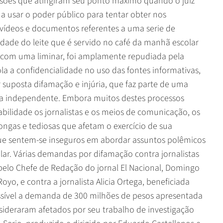
ssões que atingiram seu ponto máximo quando o juiz
 a usar o poder público para tentar obter nos
ra vídeos e documentos referentes a uma serie de
lidade do leite que é servido no café da manhã escolar
ida com uma liminar, foi amplamente repudiada pela
ola a confidencialidade no uso das fontes informativas,
uposta difamação e injúria, que faz parte de uma
nsa independente. Embora muitos destes processos
lidade os jornalistas e os meios de comunicação, os
longas e tediosas que afetam o exercício de sua
 que sentem-se inseguros em abordar assuntos polêmicos
ular. Várias demandas por difamação contra jornalistas
pelo Chefe de Redação do jornal El Nacional, Domingo
oyo, e contra a jornalista Alicia Ortega, beneficiada
ssível a demanda de 300 milhões de pesos apresentada
ideraram afetados por seu trabalho de investigação