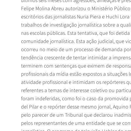
últimos seis meses com agressões, ameaças e pre
Felipe Molina Abreu autorizou o Ministério Público
escritórios das jornalistas Nuria Piera e Huchi Lo
trabalhos de investigação jornalística sobre a qua
nas escolas públicas. Esta tentativa, que foi det
comunidade jornalística. Esta ação judicial, que vi
ocorreu no meio de um processo de demanda por s
tendência crescente de tentar intimidar a impre
terminem com sentenças que eximem de responsabi
profissionais da mídia estão expostos a situações 
atividade profissional e intimidam os repórteres
referentes a temas de interesse coletivo ou partic
foram indeferidas, como foi o caso da promovida 
del Pilar e o repórter desse mesmo jornal, Aquino R
pelo parecer de um Tribunal que declarou inadmi
pelos representantes de uma entidade que se cons