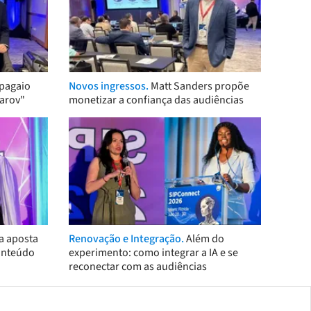
pagaio
Novos ingressos.
Matt Sanders propõe
arov"
monetizar a confiança das audiências
a aposta
Renovação e Integração.
Além do
onteúdo
experimento: como integrar a IA e se
reconectar com as audiências