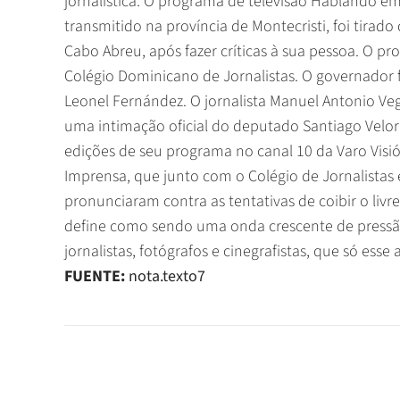
jornalística. O programa de televisão Hablando em
transmitido na província de Montecristi, foi tirad
Cabo Abreu, após fazer críticas à sua pessoa. O pr
Colégio Dominicano de Jornalistas. O governador
Leonel Fernández. O jornalista Manuel Antonio Veg
uma intimação oficial do deputado Santiago Velorio
edições de seu programa no canal 10 da Varo Visi
Imprensa, que junto com o Colégio de Jornalistas 
pronunciaram contra as tentativas de coibir o livr
define como sendo uma onda crescente de pressão
jornalistas, fotógrafos e cinegrafistas, que só esse
FUENTE:
nota.texto7