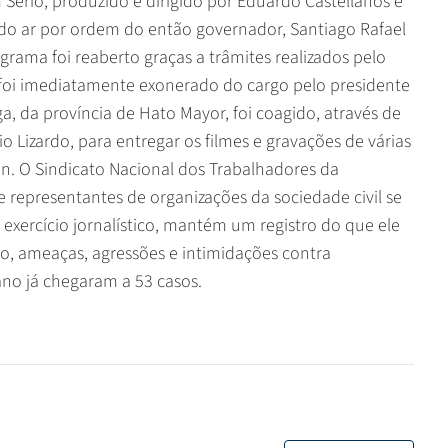
 Serio, produzido e dirigido por Eduardo Castellanos e
o do ar por ordem do então governador, Santiago Rafael
ograma foi reaberto graças a trâmites realizados pelo
 foi imediatamente exonerado do cargo pelo presidente
a, da província de Hato Mayor, foi coagido, através de
 Lizardo, para entregar os filmes e gravações de várias
ón. O Sindicato Nacional dos Trabalhadores da
e representantes de organizações da sociedade civil se
e exercício jornalístico, mantém um registro do que ele
, ameaças, agressões e intimidações contra
 ano já chegaram a 53 casos.