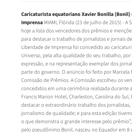
Caricaturista equatoriano Xavier Bonilla (Bonil
Imprensa
MIAMI, Flórida (23 de julho de 2015) - A Sociedade Interamericana de Imprensa (SIP) divulgou hoje a lista dos vencedores dos prêmios e menções de honra que a organização concede todos os anos para destacar o trabalho de jornalistas e jornais de todo o continente. Este ano, o Grande Prêmio SIP para Liberdade de Imprensa foi concedido ao caricaturista equatoriano Xavier Bonilla (Bonil), do jornal El Universo, pela alta qualidade do seu trabalho, por sua coragem na defesa da liberdade de imprensa e de expressão, e na representação exemplar dos jornalistas equatorianos, submetidos a perseguição por parte do governo. O anúncio foi feito por Marcela Noble Herrera, do Clarín, Argentina, e presidente da Comissão de Prêmios. A Comissão escolheu os vencedores em treze categorias. Os prêmios serão concedidos em uma cerimônia realizada durante a 71ª Assembleia Geral da SIP, de 2 a 6 de outubro no Francis Marion Hotel, Charleston, Carolina do Sul, Estados Unidos. “O concurso tem como objetivo destacar o extraordinário trabalho dos jornalistas, fotógrafos e ilustradores, comprometidos com um jornalismo de qualidade; e para esta edição tivemos participação recorde: mais de mil trabalhos enviados, o que demonstra o grande interesse pelo prêmio”, disse Noble Herrera. Xavier Bonilla, mais conhecido pelo pseudônimo Bonil, nasceu no Equador em 8 de abril de 1964 e trabalha atualmente para o jornal El Universo e para a revista Vistazo. Defensor incansável do papel do humor como base para a liberdade de expressão e elemento fundamental da democracia, Bonil foi perseguido e vigiado pelo governo de Rafael Correa. Em março de 2015, denunciou perante a Comissão Interamericana de Direitos Humanos (CIDH) o controle estatal sobre a mídia, a autocensura, as multas e as ameaças de que são supostamente alvos os jornalistas equatorianos e os meios de comunicação para os quais trabalham. Na edição anterior desse concurso, a SIP lhe concedeu um Prêmio Especial na categoria “Caricatura”. Os prêmios consistem de dois mil dólares em dinheiro, além de placas e diplomas. “A busca da excelência é também uma forma de defender a liberdade de imprensa e de expressão. Este ano, concedemos o Grande Prêmio SIP a Bonil, que se destacou tanto por sua obra quanto pelo seu compromisso com a liberdade de imprensa”, disse Gustavo Mohme, La República, Peru, presidente da SIP. As categorias e nomes dos candidatos que ganharam prêmios e menções de honra são apresentados abaixo: 1. Prêmio na Categoria “Relações Interamericanas Pedro Joaquín Chamorro” (Patrocínio do La Prensa, Manágua, Nicarágua). Carlos Eduardo Huertas, CONNECTAS CE; Juan Camilo Maldonado, Vice; David Bustos y Edilma Prada Céspedes, Agenda Propia (Colombia); Cristian Ascencio Ojeda, Tamara Miranda Varela, Rodrigo Selles Ferrés, Edgard Cross Buchanan, Brice Le Borgne, Miguel Coaquira, Macarena Sánchez, El Mercurio de Antofagasta (Chile); Dánae Rivadeneyra, Utero.Pe (Perú): El nuevo éxodo latino. A série de reportagens sobre a problemática do novo fenômeno migratório colombiano, na fronteira com o Chile, é uma investigação sólida e de múltiplos ângulos que mostra as possibilidades da colaboração entre meios de diferentes países. É um recurso extremamente útil para entender por que milhares de colombianos abandonam seu país, a proliferação das máfias, e o tráfico de pessoas na fronteira entre Peru e Chile. Destaca-se a integração na matéria final de cada um dos trabalhos feitos pelos diferentes jornalistas. A comissão julgadora decidiu também conceder uma menção de honra à matéria de Nelson A. Ricardo Matta Colorado, do El Colombiano, Colômbia, La caravana del papel periódico a Venezuela. O trabalho, sobre a grave falta de papel jornal na Venezuela, que é utilizada pelo governo como recurso para exercer pressão sobre a mídia, traz à discussão um tema crucial que afeta a liberdade de imprensa. O autor, que acompanhou a caravana desde Cartagena até Caracas, colocando em risco sua vida, produziu uma matéria interessante, clara e que prende a atenção do leitor. 2. Prêmio na Categoria “Direitos Humanos e Serviço à Comunidade” (Patrocínio do Panamá-América, Cidade do Panamá, Panamá; El Comercio, Lima, Peru; Organización Publicitaria, S.A., San Pedro Sula, Honduras; La Nación, Buenos Aires, Argentina). María Eugenia Valentié, La Gaceta de Tucumán, Argentina: Crónicas angoleñas. Uma i