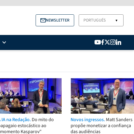
NEWSLETTER
PORTUGUÉS
▼
A IA na Redação.
Do mito do
Novos ingressos.
Matt Sanders
papagaio estocástico ao
propõe monetizar a confiança
"momento Kasparov"
das audiências