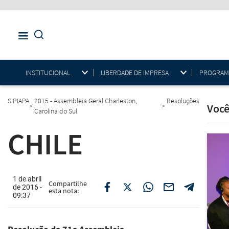
INSTITUCIONAL
LIBERDADE DE IMPRESA
PROGRAMAS
SIPIAPA
2015 - Assembleia Geral Charleston,
Resoluções
Você
>
>
Carolina do Sul
CHILE
1 de abril
Compartilhe
de 2016 -
esta nota:
09:37