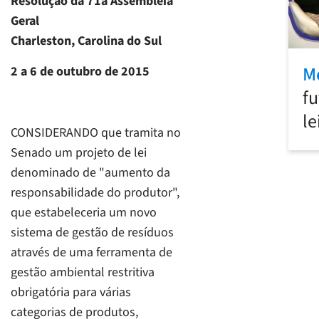
Resolução d
a 71
a
Assembleia
Geral
Charleston, Carolina do Sul
M
2 a 6 de outubro de 2015
fu
le
CONSIDERANDO que tramita no
Senado um projeto de lei
denominado de "aumento da
responsabilidade do produtor",
que estabeleceria um novo
sistema de gestão de resíduos
através de uma ferramenta de
gestão ambiental restritiva
obrigatória para várias
categorias de produtos,