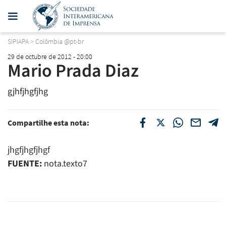
SIPIAPA
>
Colômbia @pt-br
29 de octubre de 2012 - 20:00
Mario Prada Diaz
gjhfjhgfjhg
Compartilhe esta nota:
jhgfjhgfjhgf
FUENTE:
nota.texto7