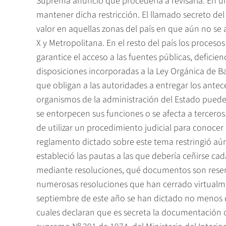
Suprema anunció que procedería a revisarla. En u
mantener dicha restricción. El llamado secreto de
valor en aquellas zonas del país en que aún no se ap
X y Metropolitana. En el resto del país los proceso
garantice el acceso a las fuentes públicas, defici
disposiciones incorporadas a la Ley Orgánica de Ba
que obligan a las autoridades a entregar los antece
organismos de la administración del Estado pueden
se entorpecen sus funciones o se afecta a terceros.
de utilizar un procedimiento judicial para conoce
reglamento dictado sobre este tema restringió aún
estableció las pautas a las que debería ceñirse ca
mediante resoluciones, qué documentos son reserv
numerosas resoluciones que han cerrado virtualmen
septiembre de este año se han dictado no menos d
cuales declaran que es secreta la documentación o