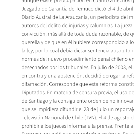
aunque existe preocupación en cuanto a hechos que 
Juzgado de Garantía de Temuco dictó el 4 de abril 
Diario Austral de La Araucanía, un periodista de
autores del delito de injurias y calumnias. La juez
convicción, más allá de toda duda razonable, de 
querella y de que en él hubiere correspondido a l
la ley, por lo cual debía dictar sentencia absoluto
normas del nuevo procedimiento penal chileno en q
desechados por los tribunales. En julio de 2003, e
en contra y una abstención, decidió derogar la ref
difamación. Corresponde que esta reforma constit
Diputados. En materia de censura previa, el uso d
de Santiago y la consiguiente orden de no innovar
que se impidiera difundir el 23 de julio un reportaj
Televisión Nacional de Chile (TVN). El 4 de agosto
prohibir a los jueces informar a la prensa. Frente 