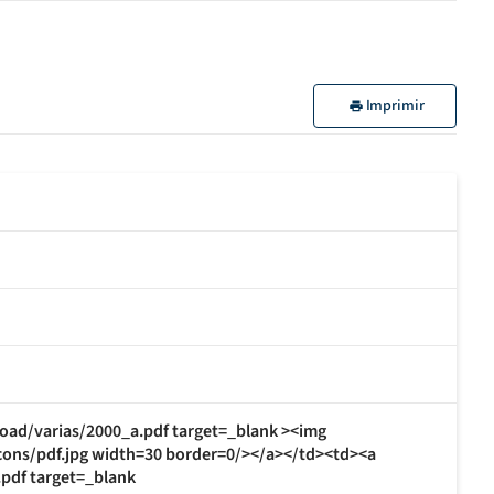
Imprimir
oad/varias/2000_a.pdf target=_blank ><img
cons/pdf.jpg width=30 border=0/></a></td><td><a
pdf target=_blank