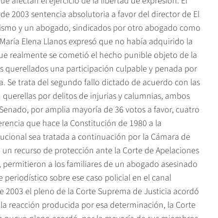
afectan el ejercicio de la libertad de expresión. El
de 2003 sentencia absolutoria a favor del director de El
l mismo y un abogado, sindicados por otro abogado como
a María Elena Llanos expresó que no había adquirido la
que realmente se cometió el hecho punible objeto de la
os querellados una participación culpable y penada por
ria. Se trata del segundo fallo dictado de acuerdo con las
uerellas por delitos de injurias y calumnias, ambos
l Senado, por amplia mayoría de 36 votos a favor, cuatro
erencia que hace la Constitución de 1980 a la
ucional sea tratada a continuación por la Cámara de
e un recurso de protección ante la Corte de Apelaciones
, permitieron a los familiares de un abogado asesinado
e periodístico sobre ese caso policial en el canal
 de 2003 el pleno de la Corte Suprema de Justicia acordó
a la reacción producida por esa determinación, la Corte