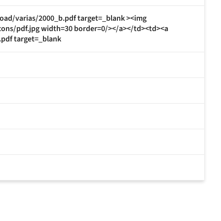
oad/varias/2000_b.pdf target=_blank ><img
cons/pdf.jpg width=30 border=0/></a></td><td><a
pdf target=_blank