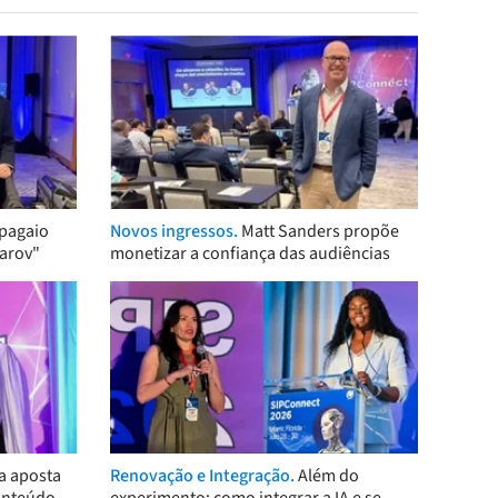
pagaio
Novos ingressos.
Matt Sanders propõe
arov"
monetizar a confiança das audiências
a aposta
Renovação e Integração.
Além do