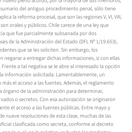
n nuevo pleno acordó, por la mayoría de sus miembros,
l sumario del antiguo procedimiento penal, sólo tiene
lica la reforma procesal, que son las regiones V, VI, VIII,
s son orales y públicos. Chile carece de una ley que
encia que fue parcialmente subsanada por dos
ses de la Administración del Estado (DFL Nº 1/19.653),
dentes que se les soliciten. Sin embargo, los
 negarse a entregar dichas informaciones, si con ellas
 Frente a tal negativa se le abre al interesado la opción
r la información solicitada. Lamentablemente, un
 más el acceso a las fuentes. Además, el reglamento
da órgano de la administración para determinar,
ados o secretos. Con esa autorización se originaron
te el acceso a las fuentes públicas. Entre mayo y
e nueve resoluciones de esta clase, muchas de las
ficial clasificada como secreta, conforme al decreto