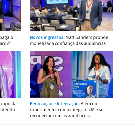
pagaio
Novos ingressos.
Matt Sanders propõe
arov"
monetizar a confiança das audiências
a aposta
Renovação e Integração.
Além do
onteúdo
experimento: como integrar a IA e se
reconectar com as audiências