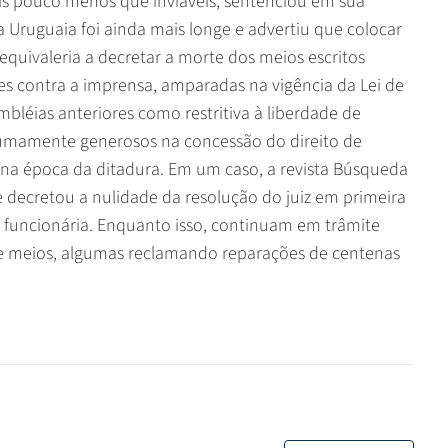
eis pouco menos que inviáveis, sentenciou em sua
sa Uruguaia foi ainda mais longe e advertiu que colocar
equivaleria a decretar a morte dos meios escritos
ões contra a imprensa, amparadas na vigência da Lei de
léias anteriores como restritiva à liberdade de
sumamente generosos na concessão do direito de
o na época da ditadura. Em um caso, a revista Búsqueda
 decretou a nulidade da resolução do juiz em primeira
a funcionária. Enquanto isso, continuam em trâmite
s e meios, algumas reclamando reparações de centenas