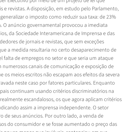
oder Executivo por meio de um projeto de lei que
is e revistas. A disposição, em estudo pelo Parlamento,
generalizar o imposto como reduzir sua taxa: de 23%
9%. O anúncio governamental provocou a imediata
os, da Sociedade Interamericana de Imprensa e das
ndedores de jornais e revistas, que sem exceções
 que a medida resultaria no certo desaparecimento de
el falta de empregos no setor e que seria um ataque
em numerosos canais de comunicação e exposição de
e os meios escritos não escapam aos efeitos da severa
gravada neste caso por fatores particulares. Enquanto
pais continuam usando critérios discriminatórios na
realmente escandalosos, os que agora aplicam critérios
judicando assim a imprensa independente. O setor
ro de seus anúncios. Por outro lado, a venda de
rsos do consumidor e se fosse aumentado o preço das