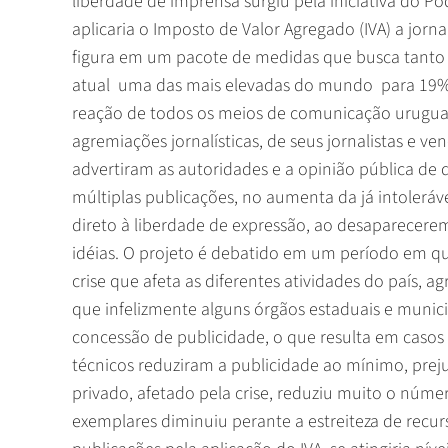
liberdade de imprensa surgiu pela iniciativa do P
aplicaria o Imposto de Valor Agregado (IVA) a jorna
figura em um pacote de medidas que busca tanto 
atual  uma das mais elevadas do mundo  para 1
reação de todos os meios de comunicação uruguai
agremiações jornalísticas, de seus jornalistas e ve
advertiram as autoridades e a opinião pública de
múltiplas publicações, no aumenta da já intoleráv
direto à liberdade de expressão, ao desaparecer
idéias. O projeto é debatido em um período em qu
crise que afeta as diferentes atividades do país, a
que infelizmente alguns órgãos estaduais e munici
concessão de publicidade, o que resulta em casos 
técnicos reduziram a publicidade ao mínimo, pre
privado, afetado pela crise, reduziu muito o núme
exemplares diminuiu perante a estreiteza de recu