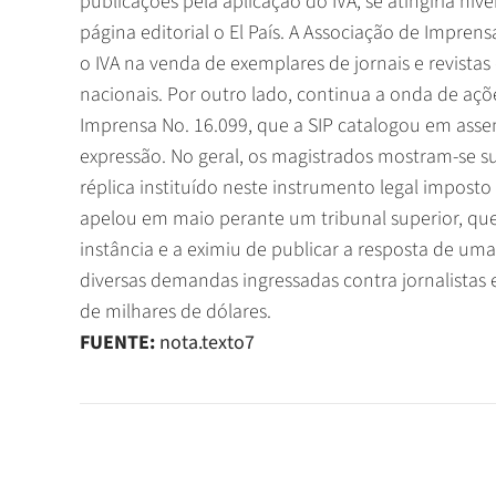
publicações pela aplicação do IVA, se atingiria nív
página editorial o El País. A Associação de Impren
o IVA na venda de exemplares de jornais e revistas 
nacionais. Por outro lado, continua a onda de aç
Imprensa No. 16.099, que a SIP catalogou em assemb
expressão. No geral, os magistrados mostram-se 
réplica instituído neste instrumento legal impost
apelou em maio perante um tribunal superior, que
instância e a eximiu de publicar a resposta de um
diversas demandas ingressadas contra jornalista
de milhares de dólares.
FUENTE:
nota.texto7