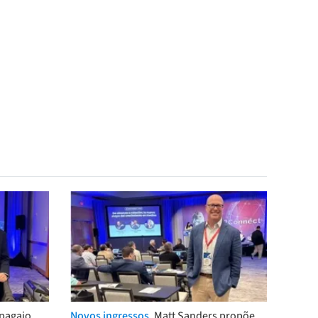
pagaio
Novos ingressos.
Matt Sanders propõe