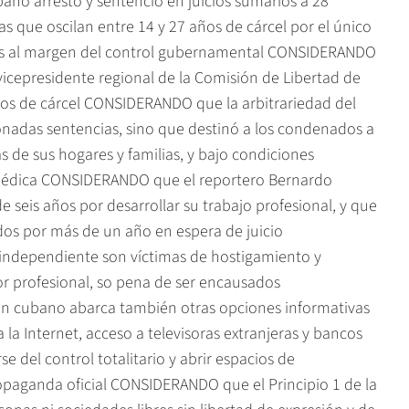
ano arrestó y sentenció en juicios sumarios a 28
 que oscilan entre 14 y 27 años de cárcel por el único
nes al margen del control gubernamental CONSIDERANDO
 vicepresidente regional de la Comisión de Libertad de
ños de cárcel CONSIDERANDO que la arbitrariedad del
onadas sentencias, sino que destinó a los condenados a
s de sus hogares y familias, y bajo condiciones
 médica CONSIDERANDO que el reportero Bernardo
eis años por desarrollar su trabajo profesional, y que
dos por más de un año en espera de juicio
ndependiente son víctimas de hostigamiento y
 profesional, so pena de ser encausados
en cubano abarca también otras opciones informativas
la Internet, acceso a televisoras extranjeras y bancos
e del control totalitario y abrir espacios de
opaganda oficial CONSIDERANDO que el Principio 1 de la