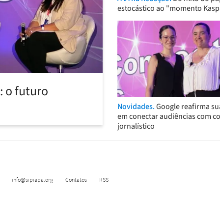
estocástico ao "momento Kasp
 o futuro
Novidades.
Google reafirma su
em conectar audiências com c
jornalístico
info@sipiapa.org
Contatos
RSS