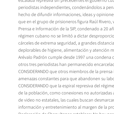
escalada represiva sin precedentes el gobierno cub
periodistas independientes, condenándolos a penas
hecho de difundir informaciones, ideas y opinio
que en el grupo de prisioneros figura Raúl Rivero,
Prensa e Información de la SIP, condenado a 20 a
régimen cubano no se limitó a dictar desproporci
cárceles de extrema seguridad, a grandes distancia
deplorables de higiene, alimentación y atención
Arévalo Padrón cumple desde 1997 una condena de s
otros tres periodistas han permanecido encarcela
CONSIDERANDO que otros miembros de la prensa i
amenazas constantes para que abandonen su labor
CONSIDERANDO que la espiral represiva del régim
de la población, como conexiones no autorizadas a 
de video no estatales, las cuales buscan desmarcars
información y entretenimiento al margen de la pr