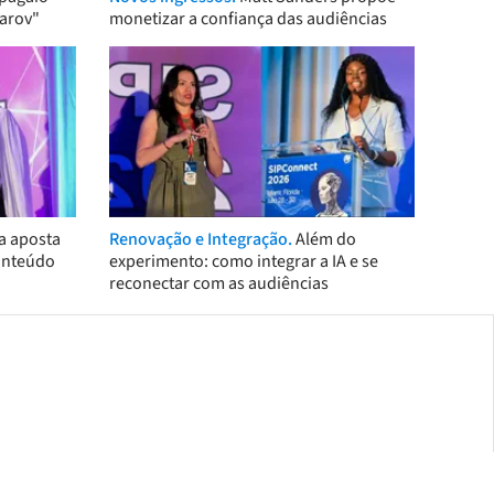
arov"
monetizar a confiança das audiências
a aposta
Renovação e Integração.
Além do
onteúdo
experimento: como integrar a IA e se
reconectar com as audiências