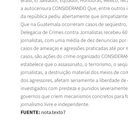
Brasil, El Salvador, Equador, Honduras, México, Ni
a autocensura CONSIDERANDO Que, entre outros in
da república pediu abertamente que simpatizante
Que na Guatemala ocorreram casos de seqüestro,
Delegacia de Crimes contra Jornalistas recebeu 6
jornalistas, com uma média de dez denuncias po
casos de ameaças e agressões praticadas até por mi
casos, são ações do crime organizado CONSIDERAN
estabelece que o assassinato, o terrorismo, o seqü
jornalistas, a destruição material dos meios de c
dos agressores, afetam seriamente a liberdade de 
investigados com presteza e punidos severamente
governos que criem mecanismos concretos para fo
jornalismo livre e independente.
FUENTE:
nota.texto7