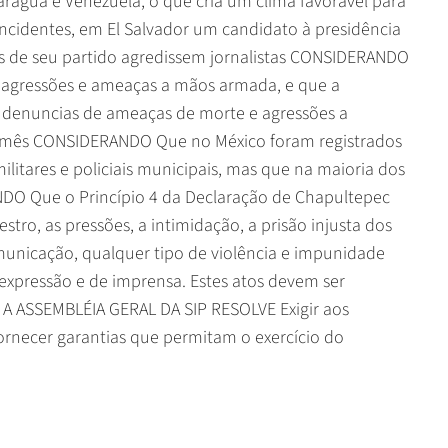
carágua e Venezuela, o que cria um clima favorável para
cidentes, em El Salvador um candidato à presidência
s de seu partido agredissem jornalistas CONSIDERANDO
 agressões e ameaças a mãos armada, e que a
0 denuncias de ameaças de morte e agressões a
r mês CONSIDERANDO Que no México foram registrados
litares e policiais municipais, mas que na maioria dos
DO Que o Princípio 4 da Declaração de Chapultepec
estro, as pressões, a intimidação, a prisão injusta dos
omunicação, qualquer tipo de violência e impunidade
expressão e de imprensa. Estes atos devem ser
 A ASSEMBLÉIA GERAL DA SIP RESOLVE Exigir aos
rnecer garantias que permitam o exercício do