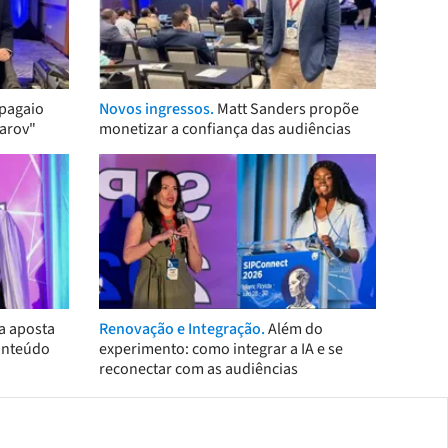
pagaio
Novos ingressos.
Matt Sanders propõe
arov"
monetizar a confiança das audiências
a aposta
Renovação e Integração.
Além do
onteúdo
experimento: como integrar a IA e se
reconectar com as audiências