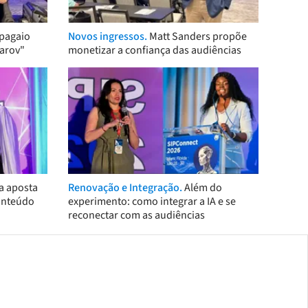
pagaio
Novos ingressos.
Matt Sanders propõe
arov"
monetizar a confiança das audiências
a aposta
Renovação e Integração.
Além do
onteúdo
experimento: como integrar a IA e se
reconectar com as audiências