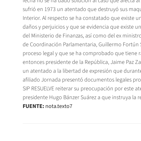
fecha no se ha dado solución al caso que afecta 
sufrió en 1973 un atentado que destruyó sus maqui
Interior. Al respecto se ha constatado que existe 
daños y perjuicios y que se evidencia que existe un
del Ministerio de Finanzas, así como del ex ministr
de Coordinación Parlamentaria, Guillermo Fortún
proceso legal y que se ha comprobado que tiene razó
entonces presidente de la República, Jaime Paz Za
un atentado a la libertad de expresión que durante
afiliado Jornada presentó documentos legales pr
SIP RESUELVE reiterar su preocupación por este aten
presidente Hugo Bánzer Suárez a que instruya la 
FUENTE:
nota.texto7