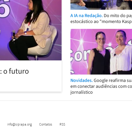
A IA na Redação.
Do mito do pa
estocástico ao "momento Kasp
 o futuro
Novidades.
Google reafirma su
em conectar audiências com c
jornalístico
info@sipiapa.org
Contatos
RSS