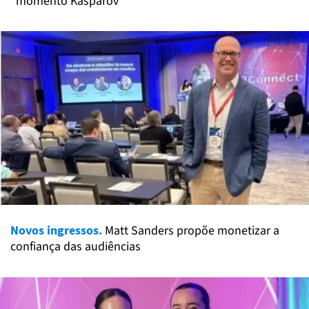
"momento Kasparov"
Novos ingressos.
Matt Sanders propõe monetizar a
confiança das audiências