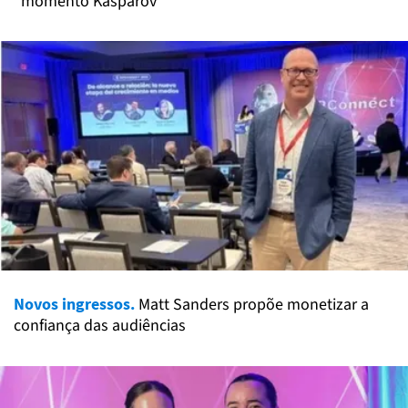
"momento Kasparov"
Novos ingressos.
Matt Sanders propõe monetizar a
confiança das audiências