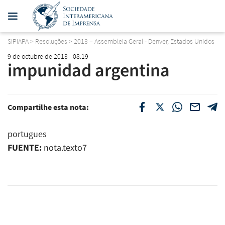
SIPIAPA
>
Resoluções
>
2013 – Assembleia Geral - Denver, Estados Unidos
9 de octubre de 2013 - 08:19
impunidad argentina
Compartilhe esta nota:
portugues
FUENTE:
nota.texto7