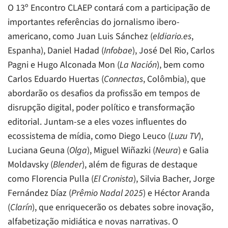
O 13º Encontro CLAEP contará com a participação de
importantes referências do jornalismo ibero-
americano, como Juan Luis Sánchez (
eldiario.es
,
Espanha), Daniel Hadad (
Infobae
), José Del Rio, Carlos
Pagni e Hugo Alconada Mon (
La Nación
), bem como
Carlos Eduardo Huertas (
Connectas
, Colômbia), que
abordarão os desafios da profissão em tempos de
disrupção digital, poder político e transformação
editorial. Juntam-se a eles vozes influentes do
ecossistema de mídia, como Diego Leuco (
Luzu TV
),
Luciana Geuna (
Olga
), Miguel Wiñazki (
Neura
) e Galia
Moldavsky (
Blender
), além de figuras de destaque
como Florencia Pulla (
El Cronista
), Silvia Bacher, Jorge
Fernández Díaz (
Prêmio Nadal 2025
) e Héctor Aranda
(
Clarín
), que enriquecerão os debates sobre inovação,
alfabetização midiática e novas narrativas. O