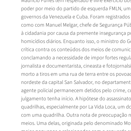
Mauricio Funes tem respeitado e livre exercício d
poder por meio do partido de esquerda FMLN, u
governos da Venezuela e Cuba. Foram registrados 
como com Manuel Melgar, chefe de Segurança Públ
à cidadania por causa da premente insegurança pú
homicídios diários. Enquanto isso, o ministro d
crítica contra os conteúdos dos meios de comunic
conclamando a necessidade de impor fortes regul
jornalista e documentarista, cineasta e fotojornal
morto a tiros em uma rua de terra entre os povo
nordeste da capital San Salvador, no departamento
agente policial permanecem detidos pelo crime, c
julgamento tenha início. A hipótese do assassinat
quadrilhas, especialmente por La Vida Loca, um
com uma quadrilha. Outra nota de preocupação no p
meios. Uma delas, originada pelo denominado M