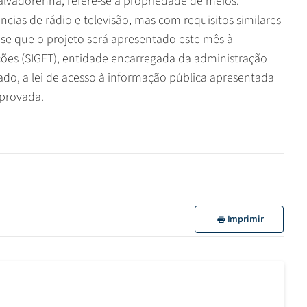
lvadorenha, refere-se à propriedade de meios.
ncias de rádio e televisão, mas com requisitos similares
a-se que o projeto será apresentado este mês à
ões (SIGET), entidade encarregada da administração
lado, a lei de acesso à informação pública apresentada
provada.
Imprimir