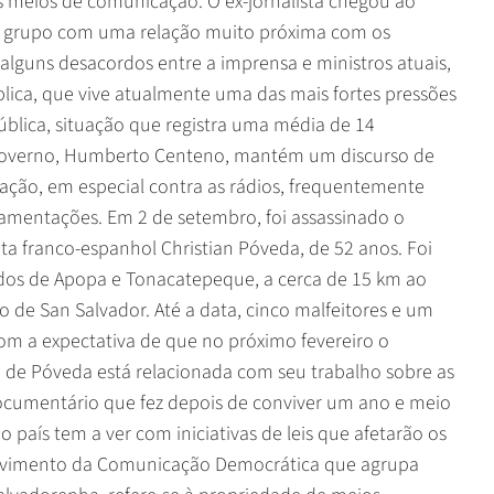
os meios de comunicação. O ex-jornalista chegou ao
m grupo com uma relação muito próxima com os
alguns desacordos entre a imprensa e ministros atuais,
ica, que vive atualmente uma das mais fortes pressões
blica, situação que registra uma média de 14
o Governo, Humberto Centeno, mantém um discurso de
ação, em especial contra as rádios, frequentemente
amentações. Em 2 de setembro, foi assassinado o
sita franco-espanhol Christian Póveda, de 52 anos. Foi
ados de Apopa e Tonacatepeque, a cerca de 15 km ao
 de San Salvador. Até a data, cinco malfeitores e um
om a expectativa de que no próximo fevereiro o
o de Póveda está relacionada com seu trabalho sobre as
 documentário que fez depois de conviver um ano e meio
aís tem a ver com iniciativas de leis que afetarão os
ovimento da Comunicação Democrática que agrupa