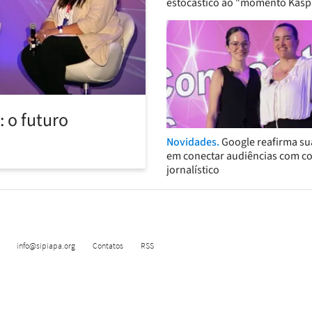
estocástico ao "momento Kasp
 o futuro
Novidades.
Google reafirma su
em conectar audiências com c
jornalístico
info@sipiapa.org
Contatos
RSS