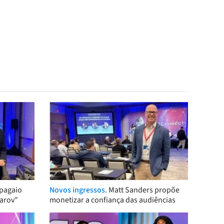
pagaio
Novos ingressos.
Matt Sanders propõe
arov"
monetizar a confiança das audiências