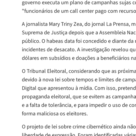
governo executa um plano de campanhas sujas cont
"funcionários de um call center pago com recurso
A jornalista Mary Triny Zea, do jornal
La Prensa,
m
Suprema de Justiça depois que a Assembleia Naci
público. O
habeas data
foi concedido e diante da 
incidentes de desacato. A investigação revelou 
dólares em subsídios e doações a beneficiários na
O Tribunal Eleitoral, considerando que as próxima
devido à nova lei sobre tempos e limites de camp
Digital que apresentou à mídia. Com isso, pretend
propaganda eleitoral, que se evitem as campanhas
e a falta de tolerância, e para impedir o uso de c
forma maliciosa os eleitores.
O projeto de lei sobre crime cibernético ainda não
liberdade de expressão. Foram identificadas vária