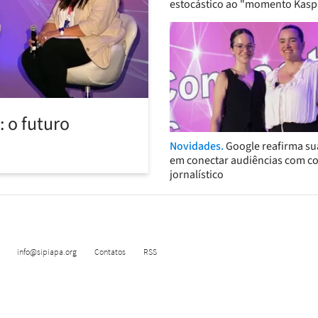
estocástico ao "momento Kasp
 o futuro
Novidades.
Google reafirma su
em conectar audiências com c
jornalístico
info@sipiapa.org
Contatos
RSS