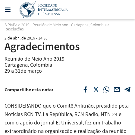
SIPIAPA
>
2019 - Reunião de Meio Ano - Cartagena, Colombia
>
Resoluções
2 de abril de 2019 - 14:30
Agradecimentos
Reunião de Meio Ano 2019
Cartagena, Colombia
29 a 31de março
Compartilhe esta nota:
CONSIDERANDO que o Comitê Anfitrião, presidido pela
Noticias RCN TV
,
La República
,
RCN Radio
,
NTN 24
e
com o apoio do jornal
El Universal
, fez um trabalho
extraordinário na organização e realização da reunião