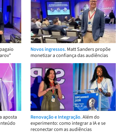
pagaio
Novos ingressos.
Matt Sanders propõe
arov"
monetizar a confiança das audiências
a aposta
Renovação e Integração.
Além do
onteúdo
experimento: como integrar a IA e se
reconectar com as audiências