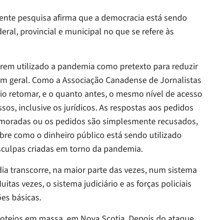
ente pesquisa afirma que a democracia está sendo
eral, provincial e municipal no que se refere às
erem utilizado a pandemia como pretexto para reduzir
em geral. Como a Associação Canadense de Jornalistas
o retomar, e o quanto antes, o mesmo nível de acesso
os, inclusive os jurídicos. As respostas aos pedidos
emoradas ou os pedidos são simplesmente recusados,
bre como o dinheiro público está sendo utilizado
sculpas criadas em torno da pandemia.
ia transcorre, na maior parte das vezes, num sistema
tas vezes, o sistema judiciário e as forças policiais
es básicas.
iroteios em massa, em Nova Scotia. Depois do ataque,