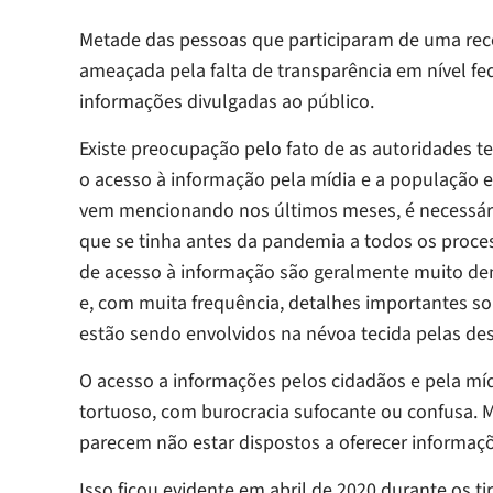
Metade das pessoas que participaram de uma rec
ameaçada pela falta de transparência em nível fed
informações divulgadas ao público.
Existe preocupação pelo fato de as autoridades t
o acesso à informação pela mídia e a população 
vem mencionando nos últimos meses, é necessári
que se tinha antes da pandemia a todos os process
de acesso à informação são geralmente muito d
e, com muita frequência, detalhes importantes so
estão sendo envolvidos na névoa tecida pelas de
O acesso a informações pelos cidadãos e pela míd
tortuoso, com burocracia sufocante ou confusa. Mui
parecem não estar dispostos a oferecer informaçõ
Isso ficou evidente em abril de 2020 durante os t