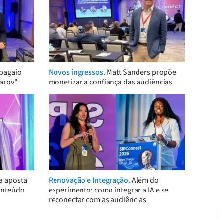
pagaio
Novos ingressos.
Matt Sanders propõe
arov"
monetizar a confiança das audiências
a aposta
Renovação e Integração.
Além do
onteúdo
experimento: como integrar a IA e se
reconectar com as audiências