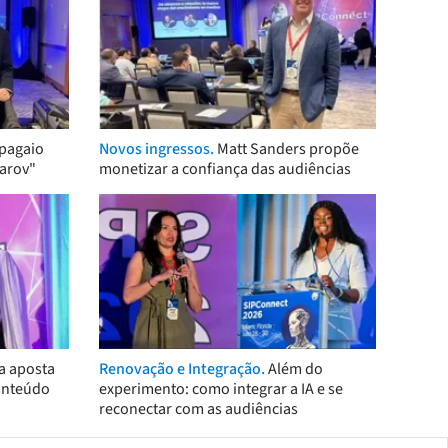
pagaio
Novos ingressos.
Matt Sanders propõe
arov"
monetizar a confiança das audiências
a aposta
Renovação e Integração.
Além do
onteúdo
experimento: como integrar a IA e se
reconectar com as audiências