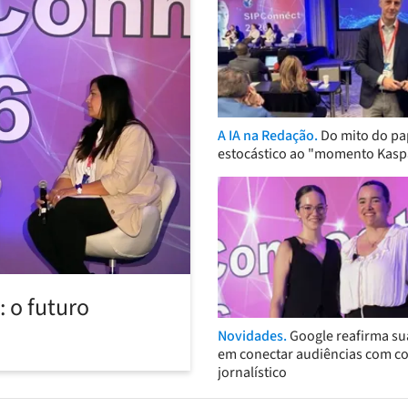
A IA na Redação.
Do mito do pa
estocástico ao "momento Kasp
 o futuro
Novidades.
Google reafirma su
em conectar audiências com c
jornalístico